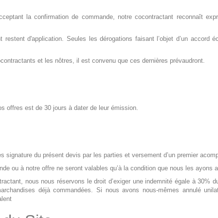
eptant la confirmation de commande, notre cocontractant reconnaît expr
restent d'application. Seules les dérogations faisant l’objet d’un accord éc
contractants et les nôtres, il est convenu que ces dernières prévaudront.
nos offres est de 30 jours à dater de leur émission.
signature du présent devis par les parties et versement d’un premier acomp
de ou à notre offre ne seront valables qu’à la condition que nous les ayons a
ractant, nous nous réservons le droit d’exiger une indemnité égale à 30% d
marchandises déjà commandées. Si nous avons nous-mêmes annulé unilatér
lent