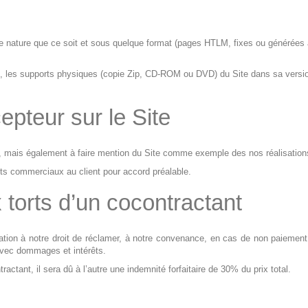
e nature que ce soit et sous quelque format (pages HTLM, fixes ou générées a
ions, les supports physiques (copie Zip, CD-ROM ou DVD) du Site dans sa versio
pteur sur le Site
ite, mais également à faire mention du Site comme exemple des nos réalisat
s commerciaux au client pour accord préalable.
x torts d’un cocontractant
ation à notre droit de réclamer, à notre convenance, en cas de non paiement
n avec dommages et intérêts.
ractant, il sera dû à l’autre une indemnité forfaitaire de 30% du prix total.