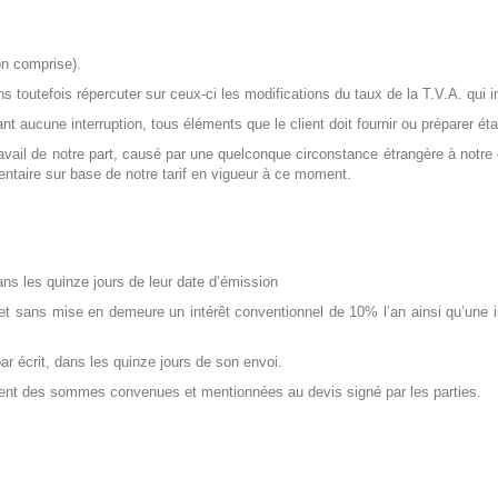
on comprise
).
 toutefois répercuter sur ceux-ci les modifications du taux de la T.V.A. qui in
sant aucune interruption, tous éléments que le client doit fournir ou préparer 
 travail de notre part, causé par une quelconque circonstance étrangère à no
mentaire sur base de notre tarif en vigueur à ce moment.
ans les quinze jours de leur date d’émission
 et sans mise en demeure un intérêt conventionnel de 10% l’an ainsi qu’une in
ar écrit, dans les quinze jours de son envoi.
ent des sommes convenues et mentionnées au devis signé par les parties.